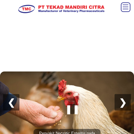
❮
❯
❚❚
Penyakit Necrotic Enteritis pada